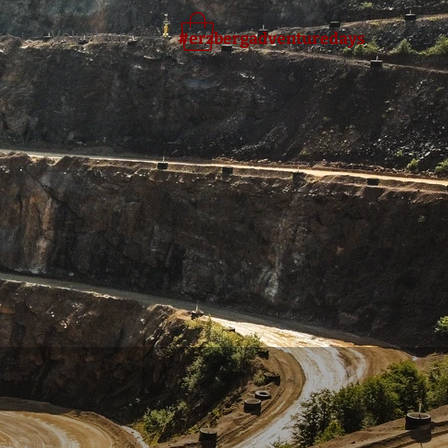
s
Volunteers
#erzbergadventuredays
g