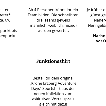
meter
Ab 4 Personen könnt ihr ein
Je früher d
eter*
Team bilden.
Die schnellsten
günstiger
ca. 6%
drei Teams (jeweils
Nähere
männlich, weiblich, mixed)
Nenngeld
tpunkt bis
werden gewertet.
kenpunkt.
Nachn
vor O
Funktionsshirt
Bestell dir dein original
„Krone Erzberg Adventure
Days“ Sportshirt aus der
neuen Kollektion zum
exklusiven Vorteilspreis
gleich mit dazu!