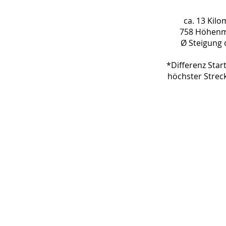
ca. 13 Kilo
758 Höhenm
Ø Steigung 
*Differenz Star
höchster Strec