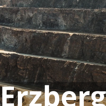
s
Info
Merchandise
Gutscheine
FAQ
Erzber